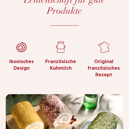
Leidenschaft für gute
Produkte
Ikonisches
Französische
Original
Design
Kuhmilch
französisches
Rezept