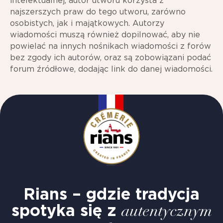
intelektualnej, autor utworu korzysta z
najszerszych praw do tego utworu, zarówno
osobistych, jak i majątkowych. Autorzy
wiadomości muszą również dopilnować, aby nie
powielać na innych nośnikach wiadomości z forów
bez zgody ich autorów, oraz są zobowiązani podać
forum źródłowe, dodając link do danej wiadomości.
Rians – gdzie tradycja
spotyka się z
autentycznym