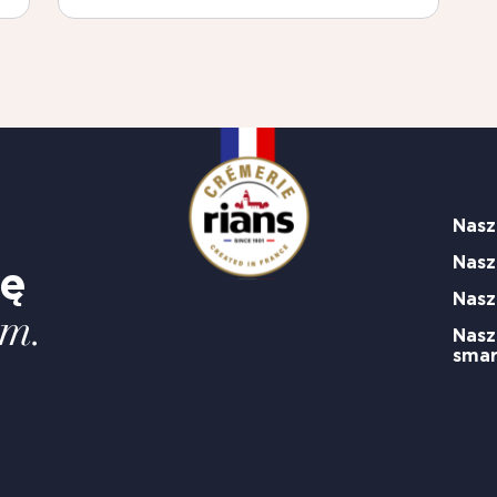
Nasz
Nasz
ię
Nasz
em.
Nasz
sma