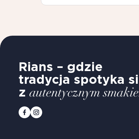
Rians – gdzie
tradycja spotyka s
z
autentycznym smaki