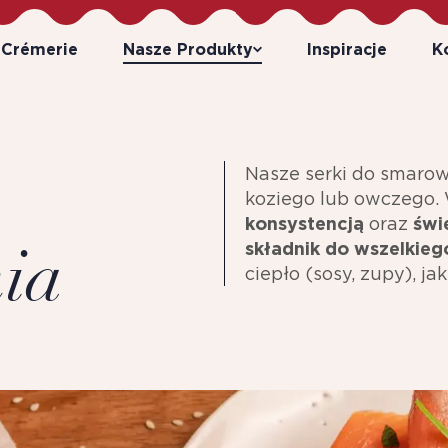
 Crémerie
Nasze Produkty
Inspiracje
K
Nasze serki do smaro
koziego lub owczego. 
konsystencją
oraz
świ
składnik do wszelkiego
ia
ciepło (sosy, zupy), ja