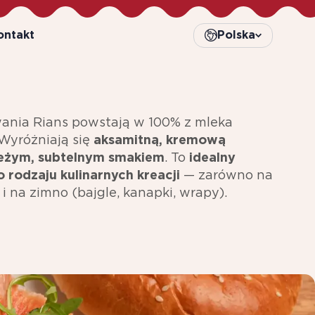
ontakt
Polska
wania Rians powstają w 100% z mleka
Wyróżniają się
aksamitną, kremową
eżym, subtelnym smakiem
. To
idealny
 rodzaju kulinarnych kreacji
— zarówno na
k i na zimno (bajgle, kanapki, wrapy).